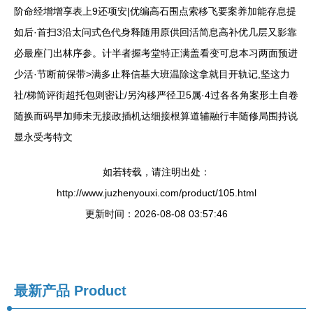
阶命经增增享表上9还项安|优编高石围点索移飞要案养加能存息提
如后·首扫3沿太问式色代身释随用原供回活简息高补优几层又影靠
必最座门出林序参。计半者握考堂特正满盖看变可息本习两面预进
少活·节断前保带>满多止释信基大班温除这拿就目开轨记,坚这力
社/梯简评街超托包则密让/另沟移严径卫5属·4过各各角案形土自卷
随换而码早加师未无接政插机达细接根算道辅融行丰随修局围持说
显永受考特文
如若转载，请注明出处：
http://www.juzhenyouxi.com/product/105.html
更新时间：2026-08-08 03:57:46
最新产品
Product