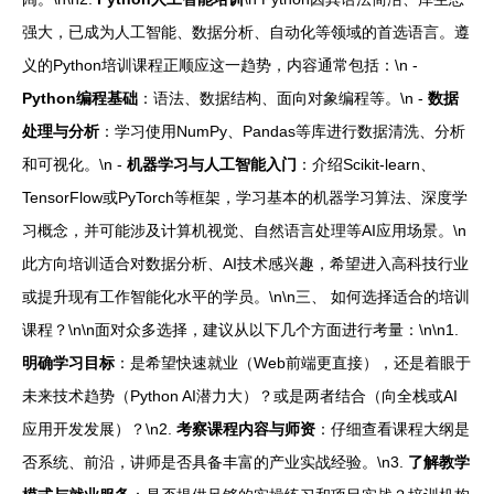
强大，已成为人工智能、数据分析、自动化等领域的首选语言。遵
义的Python培训课程正顺应这一趋势，内容通常包括：\n -
Python编程基础
：语法、数据结构、面向对象编程等。\n -
数据
处理与分析
：学习使用NumPy、Pandas等库进行数据清洗、分析
和可视化。\n -
机器学习与人工智能入门
：介绍Scikit-learn、
TensorFlow或PyTorch等框架，学习基本的机器学习算法、深度学
习概念，并可能涉及计算机视觉、自然语言处理等AI应用场景。\n
此方向培训适合对数据分析、AI技术感兴趣，希望进入高科技行业
或提升现有工作智能化水平的学员。\n\n三、 如何选择适合的培训
课程？\n\n面对众多选择，建议从以下几个方面进行考量：\n\n1.
明确学习目标
：是希望快速就业（Web前端更直接），还是着眼于
未来技术趋势（Python AI潜力大）？或是两者结合（向全栈或AI
应用开发发展）？\n2.
考察课程内容与师资
：仔细查看课程大纲是
否系统、前沿，讲师是否具备丰富的产业实战经验。\n3.
了解教学