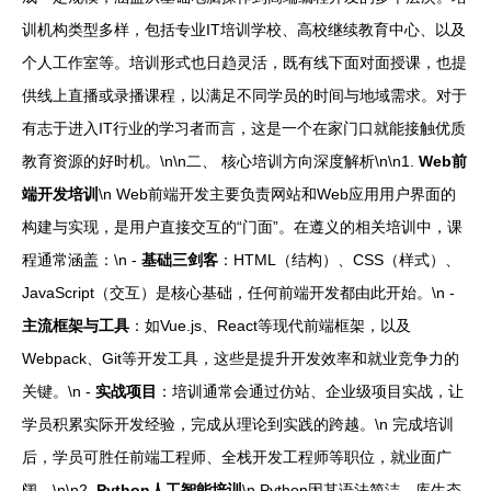
训机构类型多样，包括专业IT培训学校、高校继续教育中心、以及
个人工作室等。培训形式也日趋灵活，既有线下面对面授课，也提
供线上直播或录播课程，以满足不同学员的时间与地域需求。对于
有志于进入IT行业的学习者而言，这是一个在家门口就能接触优质
教育资源的好时机。\n\n二、 核心培训方向深度解析\n\n1.
Web前
端开发培训
\n Web前端开发主要负责网站和Web应用用户界面的
构建与实现，是用户直接交互的“门面”。在遵义的相关培训中，课
程通常涵盖：\n -
基础三剑客
：HTML（结构）、CSS（样式）、
JavaScript（交互）是核心基础，任何前端开发都由此开始。\n -
主流框架与工具
：如Vue.js、React等现代前端框架，以及
Webpack、Git等开发工具，这些是提升开发效率和就业竞争力的
关键。\n -
实战项目
：培训通常会通过仿站、企业级项目实战，让
学员积累实际开发经验，完成从理论到实践的跨越。\n 完成培训
后，学员可胜任前端工程师、全栈开发工程师等职位，就业面广
阔。\n\n2.
Python人工智能培训
\n Python因其语法简洁、库生态